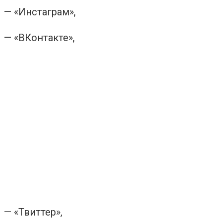
— «Инстаграм»,
— «ВКонтакте»,
— «Твиттер»,