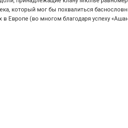
ях доли, принадлежащие клану Мюлье равноме
ека, который мог бы похвалиться баснословны
х в Европе (во многом благодаря успеху «Ашан