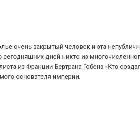
лье очень закрытый человек и эта непублич
о сегодняшних дней никто из многочисленно
ста из Франции Бертрана Гобена «Кто создал A
мого основателя империи.