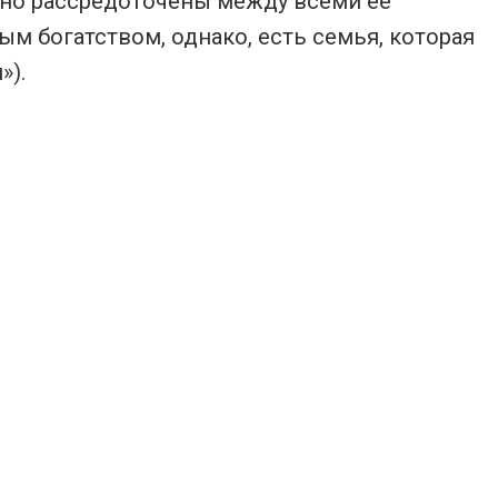
рно рассредоточены между всеми ее
м богатством, однако, есть семья, которая
»).